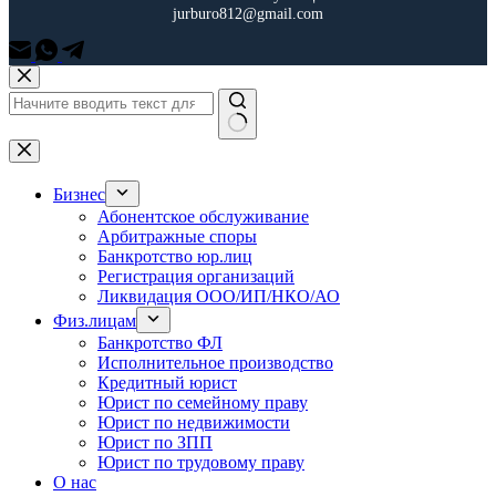
jurburo812@gmail.com
Перейти
к
сути
Ничего
не
найдено
Бизнес
Абонентское обслуживание
Арбитражные споры
Банкротство юр.лиц
Регистрация организаций
Ликвидация ООО/ИП/НКО/АО
Физ.лицам
Банкротство ФЛ
Исполнительное производство
Кредитный юрист
Юрист по семейному праву
Юрист по недвижимости
Юрист по ЗПП
Юрист по трудовому праву
О нас